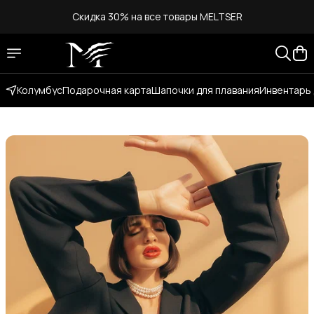
Скидка 30% на все товары MELTSER
Бесплатная
доставка по России при заказе от 3000 рублей
Колумбус
Подарочная карта
Шапочки для плавания
Инвентарь 