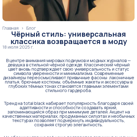
Главная
›
Блог
Чёрный стиль: универсальная
классика возвращается в моду
18 июля 2025 г.
В центре внимания мировых подиумов и модных журналов —
девушка в стильной чёрной одежде. Классический чёрный
цвет вновь подтверждает свою универсальность и статус
символа уверенности и минимализма. Современные
дизайнеры переосмысливают привычные фасоны: лаконичные
платья, брючные костюмы, объёмные жакеты и аксессуары в
глубоких тёмных тонах становятся главными элементами
стильного гардероба.
Тренд на total black набирает популярность благодаря своей
адаптивности и способности создавать яркий,
запоминающийся образ при минимуме деталей. Акцент на
качественных материалах, продуманных силуэтах и необычных
текстурах позволяет подчеркнуть индивидуальность,
сохраняя строгую элегантность.