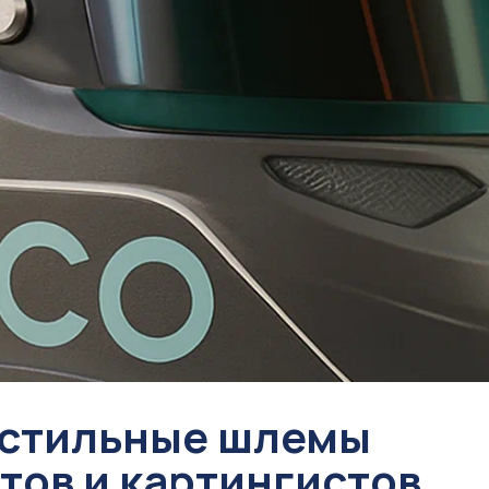
 стильные шлемы
тов и картингистов