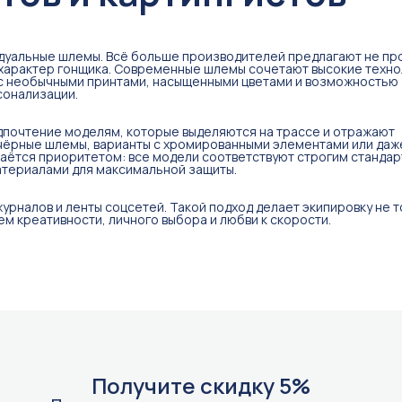
видуальные шлемы. Всё больше производителей предлагают не пр
 характер гонщика. Современные шлемы сочетают высокие техно
 с необычными принтами, насыщенными цветами и возможностью
сонализации.
дпочтение моделям, которые выделяются на трассе и отражают
 чёрные шлемы, варианты с хромированными элементами или даж
аётся приоритетом: все модели соответствуют строгим стандар
териалами для максимальной защиты.
рналов и ленты соцсетей. Такой подход делает экипировку не т
м креативности, личного выбора и любви к скорости.
Получите скидку 5%