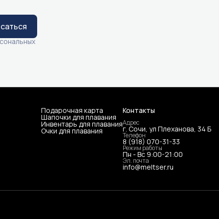
саться
рсональных
Подарочная карта
Контакты
Шапочки для плавания
Адрес
Инвентарь для плавания
г. Сочи, ул Плеханова, 34 Б
Очки для плавания
Телефон
8 (918) 070-31-33
Режим работы
Пн - Вс 9:00-21:00
Эл. почта
info@meltser.ru