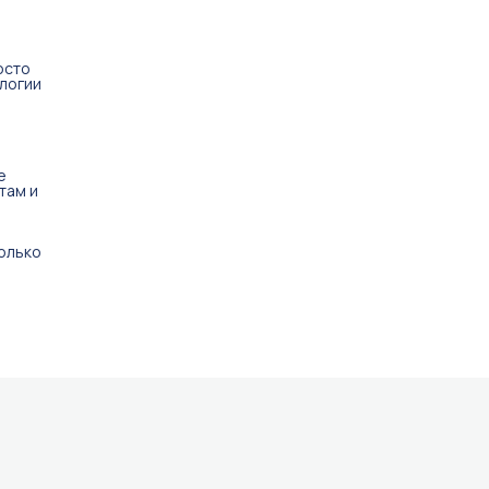
осто
логии
е
там и
олько