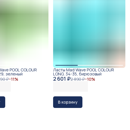
Wave POOL COLOUR
Ласты Mad Wave POOL COLOUR
29, зеленый
LONG, 34-35, бирюзовый
2 601 ₽
790 ₽
−
11
%
2 890 ₽
−
10
%
у
В корзину