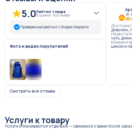
Арт
5.0
Рейтинг товара
8
оценок
·
8
отзывов
28 
Достоинс
Проверенный рейтинг с Яндекс Маркета
доволен, 
Недостат
чуть длин
5
звёзд
8
Коммента
Фото и видео покупателей
ценой и л
4
звезды
0
3
звезды
0
2
звезды
0
1
звезда
0
+
1
Смотреть все отзывы
Услуги к товару
Услуги оплачиваются отдельно — свяжемся с вами после заказ