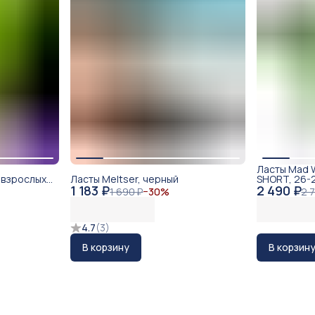
Ласты Mad 
 взрослых
Ласты Meltser, черный
SHORT, 26-
1 183 ₽
2 490 ₽
1 690 ₽
−
30
%
2 
4.7
(
3
)
В корзину
В корзин