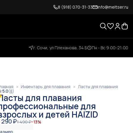
8 (918) 070-31-33
info@meltser.ru
г. Сочи, ул Плеханова, 34 Б
Пн - Вс 9:00-21:00
лавная
›
Инвентарь для плавания
›
Ласты для плавания
5.0
(
8
)
Ласты для плавания
профессиональные для
взрослых и детей HAIZID
1 290 ₽
1 490 ₽
−
13
%
Размер