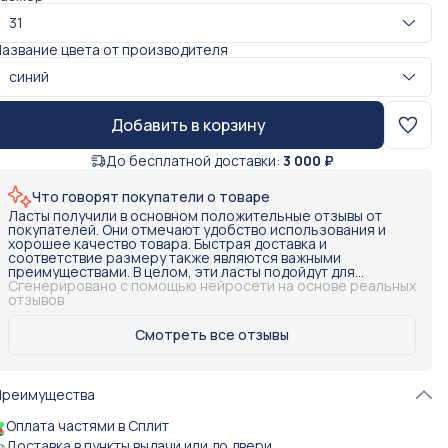
31
азвание цвета от производителя
синий
Добавить в корзину
До бесплатной доставки:
3 000 ₽
Что говорят покупатели о товаре
Ласты получили в основном положительные отзывы от
покупателей. Они отмечают удобство использования и
хорошее качество товара. Быстрая доставка и
соответствие размеру также являются важными
преимуществами. В целом, эти ласты подойдут для
использования в бассейне или в других видах активности,
Сгенерировано с помощью нейросети на основе реальных
связанных с плаванием.
отзывов
Смотреть все отзывы
Преимущества
Оплата частями в Сплит
Доставка в пункты выдачи или до двери