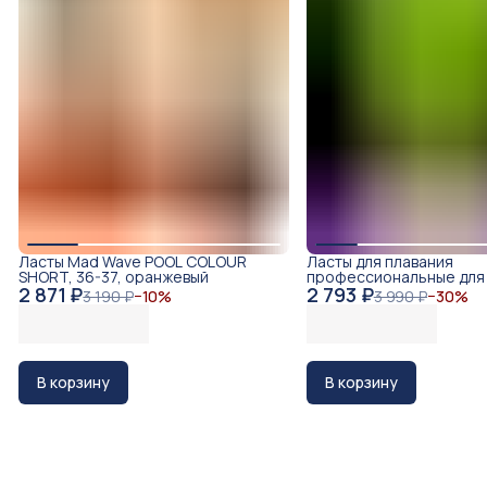
Ласты Mad Wave POOL COLOUR
Ласты для плавания
SHORT, 36-37, оранжевый
профессиональные для
2 871 ₽
2 793 ₽
и детей Meltser
3 190 ₽
−
10
%
3 990 ₽
−
30
%
В корзину
В корзину