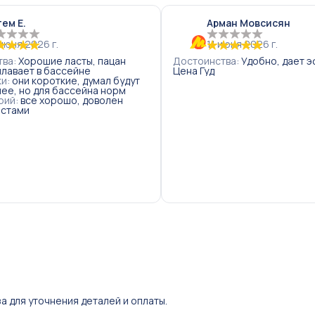
ем Е.
Арман Мовсисян
июня 2026 г.
11 июня 2026 г.
тва
:
Хорошие ласты, пацан
Достоинства
:
Удобно, дает э
плавает в бассейне
Цена Гуд
ки
:
они короткие, думал будут
нее, но для бассейна норм
Н
рий
:
все хорошо, доволен
Л
астами
Ж
в
к
н
у
п
о
п
а для уточнения деталей и оплаты.